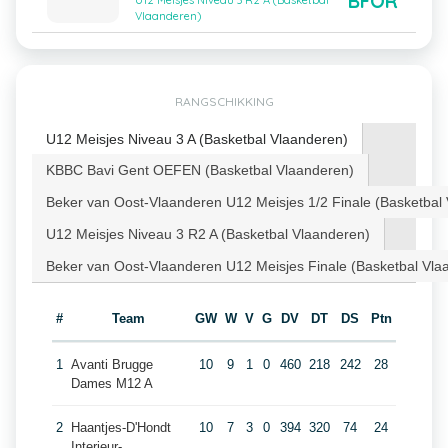
BFOR
U12 Meisjes Niveau 3 R2 A (Basketbal
Vlaanderen)
RANGSCHIKKING
U12 Meisjes Niveau 3 A (Basketbal Vlaanderen)
KBBC Bavi Gent OEFEN (Basketbal Vlaanderen)
Beker van Oost-Vlaanderen U12 Meisjes 1/2 Finale (Basketbal
U12 Meisjes Niveau 3 R2 A (Basketbal Vlaanderen)
Beker van Oost-Vlaanderen U12 Meisjes Finale (Basketbal Vla
#
Team
GW
W
V
G
DV
DT
DS
Ptn
1
Avanti Brugge
10
9
1
0
460
218
242
28
Dames M12 A
2
Haantjes-D'Hondt
10
7
3
0
394
320
74
24
Interieur-