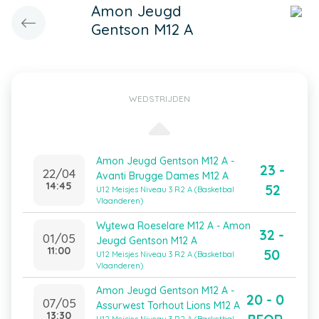
Amon Jeugd
Gentson M12 A
WEDSTRIJDEN
Amon Jeugd Gentson M12 A -
23 -
22/04
Avanti Brugge Dames M12 A
14:45
52
U12 Meisjes Niveau 3 R2 A (Basketbal
Vlaanderen)
Wytewa Roeselare M12 A - Amon
32 -
01/05
Jeugd Gentson M12 A
11:00
50
U12 Meisjes Niveau 3 R2 A (Basketbal
Vlaanderen)
Amon Jeugd Gentson M12 A -
20 - 0
07/05
Assurwest Torhout Lions M12 A
13:30