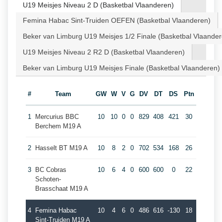
U19 Meisjes Niveau 2 D (Basketbal Vlaanderen)
Femina Habac Sint-Truiden OEFEN (Basketbal Vlaanderen)
Beker van Limburg U19 Meisjes 1/2 Finale (Basketbal Vlaander
U19 Meisjes Niveau 2 R2 D (Basketbal Vlaanderen)
Beker van Limburg U19 Meisjes Finale (Basketbal Vlaanderen)
#
Team
GW
W
V
G
DV
DT
DS
Ptn
1
Mercurius BBC
10
10
0
0
829
408
421
30
Berchem M19 A
2
Hasselt BT M19 A
10
8
2
0
702
534
168
26
3
BC Cobras
10
6
4
0
600
600
0
22
Schoten-
Brasschaat M19 A
4
Femina Habac
10
4
6
0
486
616
-130
18
Sint-Truiden M19 A