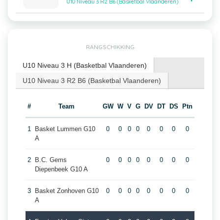
U10 Niveau 3 R2 B6 (Basketbal Vlaanderen)
RANGSCHIKKING
U10 Niveau 3 H (Basketbal Vlaanderen)
U10 Niveau 3 R2 B6 (Basketbal Vlaanderen)
#
Team
GW
W
V
G
DV
DT
DS
Ptn
1
Basket Lummen G10
0
0
0
0
0
0
0
0
A
2
B.C. Gems
0
0
0
0
0
0
0
0
Diepenbeek G10 A
3
Basket Zonhoven G10
0
0
0
0
0
0
0
0
A