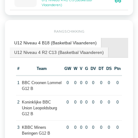
66
U12 Niveau 4 R2 C13 (Basketbal
Vlaanderen)
RANGSCHIKKING
U12 Niveau 4 B18 (Basketbal Vlaanderen)
U12 Niveau 4 R2 C13 (Basketbal Vlaanderen)
#
Team
GW
W
V
G
DV
DT
DS
Ptn
1
BBC Croonen Lommel
0
0
0
0
0
0
0
0
G12 B
2
Koninklijke BBC
0
0
0
0
0
0
0
0
Union Leopoldsburg
G12 B
3
KBBC Miners
0
0
0
0
0
0
0
0
Beringen G12 B