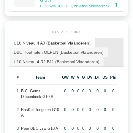
G10 A
1
U10 Niveau 4 R2 B11 (Basketbal Vlaanderen)
RANGSCHIKKING
U10 Niveau 4 A9 (Basketbal Vlaanderen)
DBC Houthalen OEFEN (Basketbal Vlaanderen)
U10 Niveau 4 R2 B11 (Basketbal Vlaanderen)
#
Team
GW
W
V
G
DV
DT
DS
Ptn
1
B.C. Gems
0
0
0
0
0
0
0
0
Diepenbeek G10 B
2
BasKet Tongeren G10
0
0
0
0
0
0
0
0
A
3
Peer BBC vzw G10 A
0
0
0
0
0
0
0
0