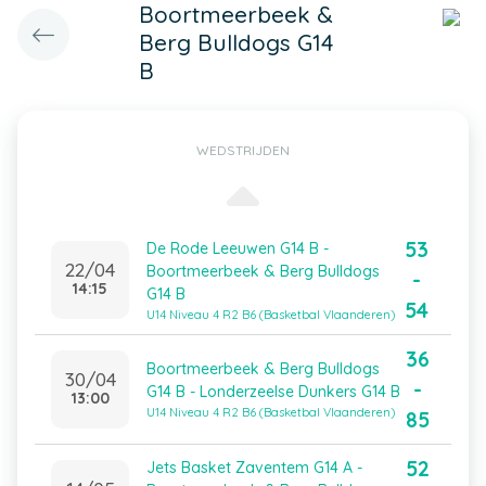
Boortmeerbeek &
Berg Bulldogs G14
B
WEDSTRIJDEN
53
De Rode Leeuwen G14 B -
22/04
Boortmeerbeek & Berg Bulldogs
-
14:15
G14 B
54
U14 Niveau 4 R2 B6 (Basketbal Vlaanderen)
36
Boortmeerbeek & Berg Bulldogs
30/04
-
G14 B - Londerzeelse Dunkers G14 B
13:00
U14 Niveau 4 R2 B6 (Basketbal Vlaanderen)
85
52
Jets Basket Zaventem G14 A -