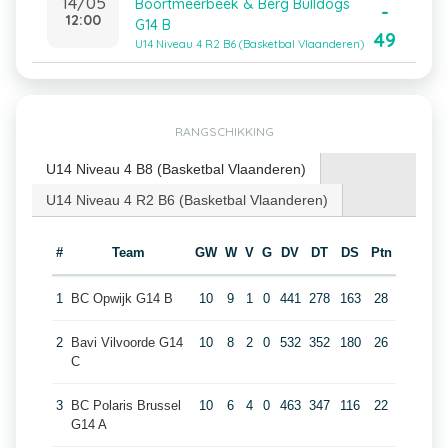
14/05
Boortmeerbeek & Berg Bulldogs
-
12:00
G14 B
49
U14 Niveau 4 R2 B6 (Basketbal Vlaanderen)
RANGSCHIKKING
U14 Niveau 4 B8 (Basketbal Vlaanderen)
U14 Niveau 4 R2 B6 (Basketbal Vlaanderen)
#
Team
GW
W
V
G
DV
DT
DS
Ptn
1
BC Opwijk G14 B
10
9
1
0
441
278
163
28
2
Bavi Vilvoorde G14
10
8
2
0
532
352
180
26
C
3
BC Polaris Brussel
10
6
4
0
463
347
116
22
G14 A