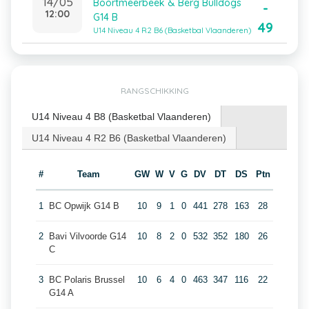
14/05
Boortmeerbeek & Berg Bulldogs
-
12:00
G14 B
49
U14 Niveau 4 R2 B6 (Basketbal Vlaanderen)
RANGSCHIKKING
U14 Niveau 4 B8 (Basketbal Vlaanderen)
U14 Niveau 4 R2 B6 (Basketbal Vlaanderen)
#
Team
GW
W
V
G
DV
DT
DS
Ptn
1
BC Opwijk G14 B
10
9
1
0
441
278
163
28
2
Bavi Vilvoorde G14
10
8
2
0
532
352
180
26
C
3
BC Polaris Brussel
10
6
4
0
463
347
116
22
G14 A