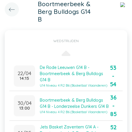
Boortmeerbeek &
Berg Bulldogs G14
B
WEDSTRIJDEN
53
De Rode Leeuwen G14 B -
22/04
Boortmeerbeek & Berg Bulldogs
-
14:15
G14 B
54
U14 Niveau 4 R2 B6 (Basketbal Vlaanderen)
36
Boortmeerbeek & Berg Bulldogs
30/04
-
G14 B - Londerzeelse Dunkers G14 B
13:00
U14 Niveau 4 R2 B6 (Basketbal Vlaanderen)
85
52
Jets Basket Zaventem G14 A -