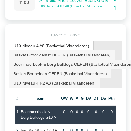
-
A - Stella Artois Leuven Bears G10 B
11:00
U10 Niveau 4 R2 A8 (Basketbal Vlaanderen)
1
RANGSCHIKKING
U10 Niveau 4 A8 (Basketbal Vlaanderen)
Basket Groot Zemst OEFEN (Basketbal Vlaanderen)
Boortmeerbeek & Berg Bulldogs OEFEN (Basketbal Vlaanderen
Basket Bonheiden OEFEN (Basketbal Vlaanderen)
U10 Niveau 4 R2 A8 (Basketbal Vlaanderen)
#
Team
GW
W
V
G
DV
DT
DS
Ptn
1
Boortmeerbeek &
0
0
0
0
0
0
0
0
Berg Bulldogs G10 A
2
Red Vic Wilrijk G10 A
0
0
0
0
0
0
0
0