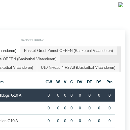
RANGSCHIKKING
laanderen)
Basket Groot Zemst OEFEN (Basketbal Vlaanderen)
gs OEFEN (Basketbal Vlaanderen)
ketbal Vlaanderen)
U10 Niveau 4 R2 A8 (Basketbal Vlaanderen)
am
GW
W
V
G
DV
DT
DS
Ptn
lldogs G10 A
0
0
0
0
0
0
0
0
0
0
0
0
0
0
0
0
elen G10 A
0
0
0
0
0
0
0
0