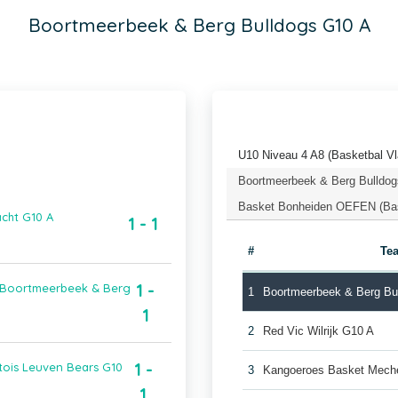
Boortmeerbeek & Berg Bulldogs G10 A
U10 Niveau 4 A8 (Basketbal V
Boortmeerbeek & Berg Bulldo
Basket Bonheiden OEFEN (Bas
cht G10 A
1 - 1
#
Te
1 -
 Boortmeerbeek & Berg
1
Boortmeerbeek & Berg Bu
1
2
Red Vic Wilrijk G10 A
1 -
tois Leuven Bears G10
3
Kangoeroes Basket Mech
1