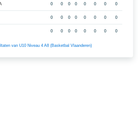
A
0
0
0
0
0
0
0
0
0
0
0
0
0
0
0
0
0
0
0
0
0
0
0
0
sultaten van U10 Niveau 4 A8 (Basketbal Vlaanderen)