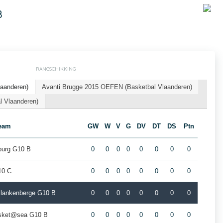
B
RANGSCHIKKING
laanderen)
Avanti Brugge 2015 OEFEN (Basketbal Vlaanderen)
l Vlaanderen)
eam
GW
W
V
G
DV
DT
DS
Ptn
burg G10 B
0
0
0
0
0
0
0
0
10 C
0
0
0
0
0
0
0
0
Blankenberge G10 B
0
0
0
0
0
0
0
0
sket@sea G10 B
0
0
0
0
0
0
0
0