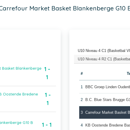
Carrefour Market Basket Blankenberge G10 
U10 Niveau 4 C1 (Basketbal V
U10 Niveau 4 R2 C1 (Basketba
1 -
t Basket Blankenberge
#
T
1
1
BBC Groep Linden Ouden
1 -
KB Oostende Bredene
2
B.C. Blue Stars Brugge G
1
3
Carrefour Market Basket 
lankenberge G10 B
1 - 1
4
KB Oostende Bredene Ba