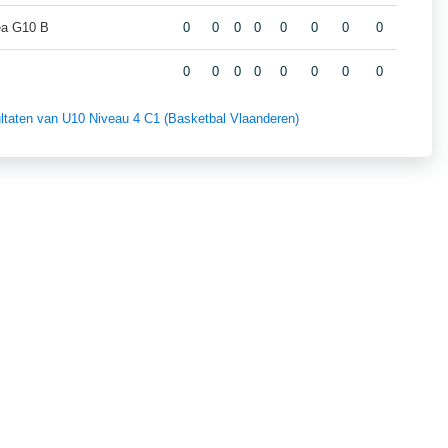
a G10 B
0
0
0
0
0
0
0
0
0
0
0
0
0
0
0
0
sultaten van U10 Niveau 4 C1 (Basketbal Vlaanderen)