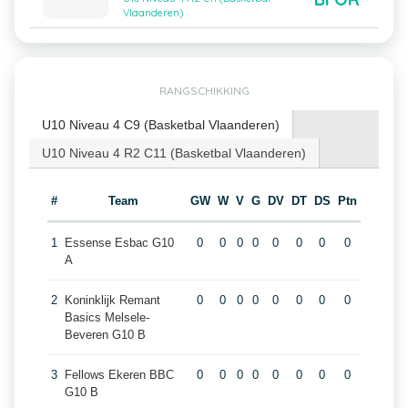
Vlaanderen)
RANGSCHIKKING
U10 Niveau 4 C9 (Basketbal Vlaanderen)
U10 Niveau 4 R2 C11 (Basketbal Vlaanderen)
#
Team
GW
W
V
G
DV
DT
DS
Ptn
1
Essense Esbac G10
0
0
0
0
0
0
0
0
A
2
Koninklijk Remant
0
0
0
0
0
0
0
0
Basics Melsele-
Beveren G10 B
3
Fellows Ekeren BBC
0
0
0
0
0
0
0
0
G10 B