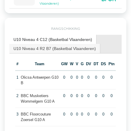
Vlaanderen)
RANGSCHIKKING
U10 Niveau 4 C12 (Basketbal Vlaanderen)
U10 Niveau 4 R2 B7 (Basketbal Vlaanderen)
#
Team
GW
W
V
G
DV
DT
DS
Ptn
1
Olicsa Antwerpen G10
0
0
0
0
0
0
0
0
B
2
BBC Musketiers
0
0
0
0
0
0
0
0
Wommelgem G10 A
3
BBC Floorcouture
0
0
0
0
0
0
0
0
Zoersel G10 A