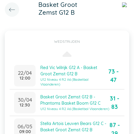
Basket Groot
Zemst G12 B
WEDSTRIJDEN
Red Vic Wilrijk G12 A - Basket
73 -
22/04
Groot Zemst G12 B
12:00
47
U12 Niveau 4 R2 A6 (Basketbal
Vlaanderen)
Basket Groot Zemst G12 B -
31 -
30/04
Phantoms Basket Boom G12 C
12:30
83
U12 Niveau 4 R2 A6 (Basketbal Vlaanderen)
Stella Artois Leuven Bears G12 C -
87 -
06/05
Basket Groot Zemst G12 B
09:00
29