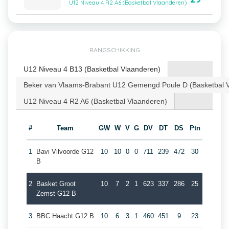
U12 Niveau 4 R2 A6 (Basketbal Vlaanderen)
RANGSCHIKKING
U12 Niveau 4 B13 (Basketbal Vlaanderen)
Beker van Vlaams-Brabant U12 Gemengd Poule D (Basketbal 
U12 Niveau 4 R2 A6 (Basketbal Vlaanderen)
#
Team
GW
W
V
G
DV
DT
DS
Ptn
1
Bavi Vilvoorde G12
10
10
0
0
711
239
472
30
B
2
Basket Groot
10
7
2
1
623
337
286
25
Zemst G12 B
3
BBC Haacht G12 B
10
6
3
1
460
451
9
23