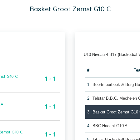
Basket Groot Zemst G10 C
U10 Niveau 4 B17 (Basketbal 
#
Te
mst G10 C
1 - 1
1
Boortmeerbeek & Berg Bu
2
Telstar B.B.C. Mechelen 
 A
1 - 1
3
Basket Groot Zemst G10
4
BBC Haacht G10 A
 Zemst G10 C
1 - 1
5
Titans Basketball Bonhei