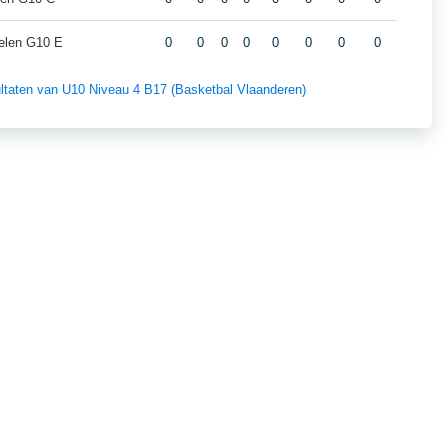
elen G10 E
0
0
0
0
0
0
0
0
sultaten van U10 Niveau 4 B17 (Basketbal Vlaanderen)