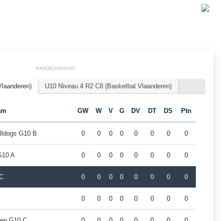
RANGSCHIKKING
Vlaanderen)
U10 Niveau 4 R2 C8 (Basketbal Vlaanderen)
am
GW
W
V
G
DV
DT
DS
Ptn
lldogs G10 B
0
0
0
0
0
0
0
0
G10 A
0
0
0
0
0
0
0
0
 C
0
0
0
0
0
0
0
0
0
0
0
0
0
0
0
0
den G10 C
0
0
0
0
0
0
0
0