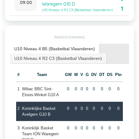
-
09:00
Waregem G10 D
1
U10 Niveau 4 R2 C3 (Basketbal Vlaanderen)
RANGSCHIKKING
U10 Niveau 4 B5 (Basketbal Vlaanderen)
U10 Niveau 4 R2 C3 (Basketbal Vlaanderen)
#
Team
GW
W
V
G
DV
DT
DS
Ptn
1
Wibac BBC Sint-
0
0
0
0
0
0
0
0
Eloois-Winkel G10 A
2
Koninklijke Basket
0
0
0
0
0
0
0
0
Avelgem G10 B
3
Koninklijk Basket
0
0
0
0
0
0
0
0
Team ION Waregem