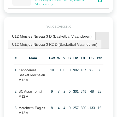
15
U12 Meisjes Niveau 3 R2 D (Basketbal
Vlaanderen)
RANGSCHIKKING
U12 Meisjes Niveau 3 D (Basketbal Vlaanderen)
U12 Meisjes Niveau 3 R2 D (Basketbal Vlaanderen)
#
Team
GW
W
V
G
DV
DT
DS
Ptn
1
Kangoeroes
10
10
0
0
992
137
855
30
Basket Mechelen
M12 A
2
BC Asse-Ternat
9
7
2
0
301
349
-48
23
M12 A
3
Merchtem Eagles
8
4
4
0
257
390
-133
16
M12 A