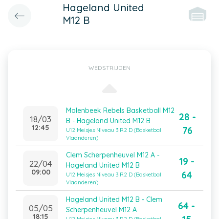
Hageland United
M12 B
WEDSTRIJDEN
Molenbeek Rebels Basketball M12
28 -
18/03
B - Hageland United M12 B
12:45
76
U12 Meisjes Niveau 3 R2 D (Basketbal
Vlaanderen)
Clem Scherpenheuvel M12 A -
19 -
22/04
Hageland United M12 B
09:00
64
U12 Meisjes Niveau 3 R2 D (Basketbal
Vlaanderen)
Hageland United M12 B - Clem
64 -
05/05
Scherpenheuvel M12 A
18:15