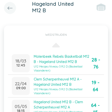
Hageland United
M12 B
WEDSTRIJDEN
Molenbeek Rebels Basketball M12
28 -
18/03
B - Hageland United M12 B
12:45
76
U12 Meisjes Niveau 3 R2 D (Basketbal
Vlaanderen)
Clem Scherpenheuvel M12 A -
19 -
22/04
Hageland United M12 B
09:00
64
U12 Meisjes Niveau 3 R2 D (Basketbal
Vlaanderen)
Hageland United M12 B - Clem
64 -
05/05
Scherpenheuvel M12 A
18:15