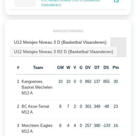
15
U12 Meisjes Niveau 3 R2 D (Basketbal
Vlaanderen)
RANGSCHIKKING
U12 Meisjes Niveau 3 D (Basketbal Vlaanderen)
U12 Meisjes Niveau 3 R2 D (Basketbal Vlaanderen)
#
Team
GW
W
V
G
DV
DT
DS
Ptn
1
Kangoeroes
10
10
0
0
992
137
855
30
Basket Mechelen
M12 A
2
BC Asse-Ternat
9
7
2
0
301
349
-48
23
M12 A
3
Merchtem Eagles
8
4
4
0
257
390
-133
16
M12 A