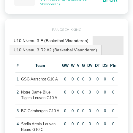
Vlaanderen)
RANGSCHIKKING
U10 Niveau 3 E (Basketbal Vlaanderen)
U10 Niveau 3 R2 A2 (Basketbal Vlaanderen)
#
Team
GW
W
V
G
DV
DT
DS
Ptn
1
GSG Aarschot G10 A
0
0
0
0
0
0
0
0
2
Notre Dame Blue
0
0
0
0
0
0
0
0
Tigers Leuven G10 A
3
BC Grimbergen G10 A
0
0
0
0
0
0
0
0
4
Stella Artois Leuven
0
0
0
0
0
0
0
0
Bears G10 C