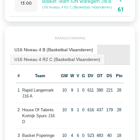
-
Basket Team ION Waregem J16 B
13:00
U16 Niveau 4 R2 C (Basketbal Vlaanderen)
61
RANGSCHIKKING
U16 Niveau 4 B (Basketbal Vlaanderen)
U16 Niveau 4 R2 C (Basketbal Vlaanderen)
#
Team
GW
W
V
G
DV
DT
DS
Ptn
1
Rapid Langemark
10
9
1
0
611
390
221
28
J16 A
2
House Of Talents
10
9
1
0
616
437
179
28
Kortrijk Spurs J16
D
3
Basket Poperinge
10
4
6
0
523
483
40
18