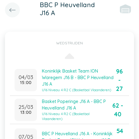
BBC P Heuvelland
J16 A
WEDSTRIJDEN
96
Koninklijk Basket Team ION
04/03
Waregem J16 B - BBC P Heuvelland
-
15:00
J16 A
27
U16 Niveau 4 R2 C (Basketbal Vlaanderen)
Basket Poperinge J16 A - BBC P
62 -
25/03
Heuvelland J16 A
13:00
40
U16 Niveau 4 R2 C (Basketbal
Vlaanderen)
54
BBC P Heuvelland J16 A - Koninklijk
07/05