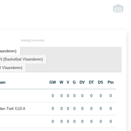
RANGSCHIKKING
laanderen)
(Basketbal Vlaanderen)
l Vlaanderen)
eam
GW
W
V
G
DV
DT
DS
Ptn
0
0
0
0
0
0
0
0
den Tielt G10 A
0
0
0
0
0
0
0
0
0
0
0
0
0
0
0
0