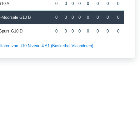
G10 A
0
0
0
0
0
0
0
0
-Moorsele G10 B
0
0
0
0
0
0
0
0
 Spurs G10 D
0
0
0
0
0
0
0
0
sultaten van U10 Niveau 4 A1 (Basketbal Vlaanderen)