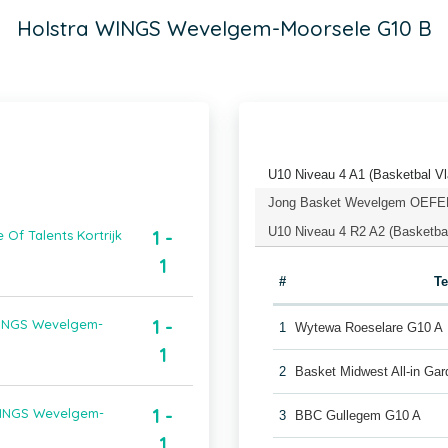
Holstra WINGS Wevelgem-Moorsele G10 B
U10 Niveau 4 A1 (Basketbal V
Jong Basket Wevelgem OEFEN 
U10 Niveau 4 R2 A2 (Basketba
1 -
Of Talents Kortrijk
1
#
T
1 -
 WINGS Wevelgem-
1
Wytewa Roeselare G10 A
1
2
Basket Midwest All-in Gar
1 -
 WINGS Wevelgem-
3
BBC Gullegem G10 A
1