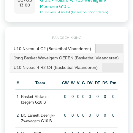
G10 E - Holstra WINGS Wevelgem-
13:00
Moorsele G10 C
U10 Niveau 4 R2 C4 (Basketbal Vlaanderen)
RANGSCHIKKING
U10 Niveau 4 C2 (Basketbal Vlaanderen)
Jong Basket Wevelgem OEFEN (Basketbal Vlaanderen)
U10 Niveau 4 R2 C4 (Basketbal Vlaanderen)
#
Team
GW
W
V
G
DV
DT
DS
Ptn
1
Basket Midwest
0
0
0
0
0
0
0
0
Izegem G10 B
2
BC Lamett Deerlijk-
0
0
0
0
0
0
0
0
Zwevegem G10 B