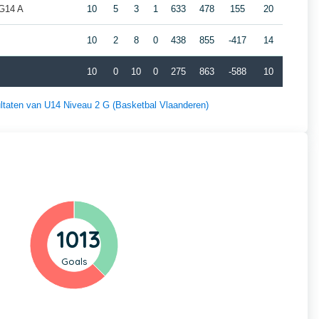
G14 A
10
5
3
1
633
478
155
20
10
2
8
0
438
855
-417
14
10
0
10
0
275
863
-588
10
sultaten van U14 Niveau 2 G (Basketbal Vlaanderen)
1013
Goals