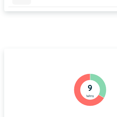
9
Wins