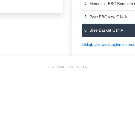
4
Mercurius BBC Berchem 
5
Peer BBC vzw G14 A
6
Bree Basket G14 A
Bekijk alle wedstrijden en re
STATS: BREE BASKET G14 A