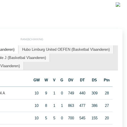
RANGSCHIKKING
aanderen)
Hubo Limburg United OEFEN (Basketbal Vlaanderen)
le J (Basketbal Vlaanderen)
 Vlaanderen)
GW
W
V
G
DV
DT
DS
Ptn
4 A
10
9
1
0
749
440
309
28
10
8
1
1
863
477
386
27
10
5
5
0
700
545
155
20