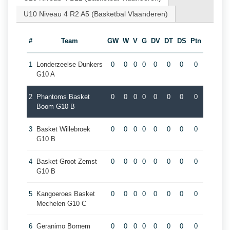
U10 Niveau 4 R2 A5 (Basketbal Vlaanderen)
#
Team
GW
W
V
G
DV
DT
DS
Ptn
1
Londerzeelse Dunkers
0
0
0
0
0
0
0
0
G10 A
2
Phantoms Basket
0
0
0
0
0
0
0
0
Boom G10 B
3
Basket Willebroek
0
0
0
0
0
0
0
0
G10 B
4
Basket Groot Zemst
0
0
0
0
0
0
0
0
G10 B
5
Kangoeroes Basket
0
0
0
0
0
0
0
0
Mechelen G10 C
6
Geranimo Bornem
0
0
0
0
0
0
0
0