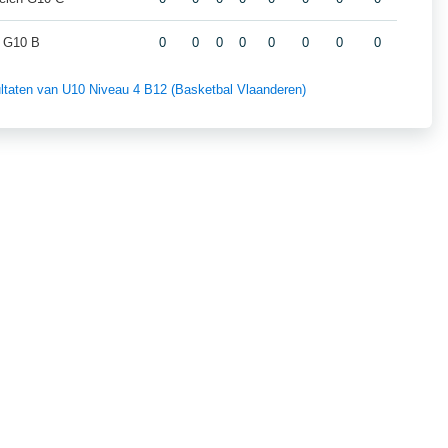
 G10 B
0
0
0
0
0
0
0
0
sultaten van U10 Niveau 4 B12 (Basketbal Vlaanderen)