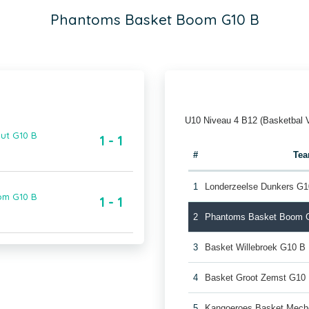
Phantoms Basket Boom G10 B
U10 Niveau 4 B12 (Basketbal 
ut G10 B
1 - 1
#
Te
1
Londerzeelse Dunkers G1
om G10 B
1 - 1
2
Phantoms Basket Boom 
3
Basket Willebroek G10 B
4
Basket Groot Zemst G10
5
Kangoeroes Basket Mech