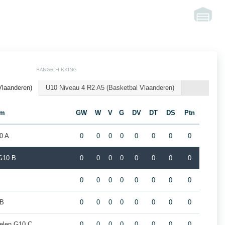
RANGSCHIKKING
Vlaanderen)
U10 Niveau 4 R2 A5 (Basketbal Vlaanderen)
am
GW
W
V
G
DV
DT
DS
Ptn
0 A
0
0
0
0
0
0
0
0
G10 B
0
0
0
0
0
0
0
0
0
0
0
0
0
0
0
0
 B
0
0
0
0
0
0
0
0
elen G10 C
0
0
0
0
0
0
0
0