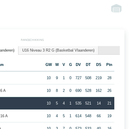
RANGSCHIKKING
aanderen)
U16 Niveau 3 R2 G (Basketbal Vlaanderen)
am
GW
W
V
G
DV
DT
DS
Ptn
10
9
1
0
727
508
219
28
16 A
10
8
2
0
690
528
162
26
10
5
4
1
535
521
14
21
J16 A
10
4
5
1
614
548
66
19
A
10
3
7
0
573
533
40
16