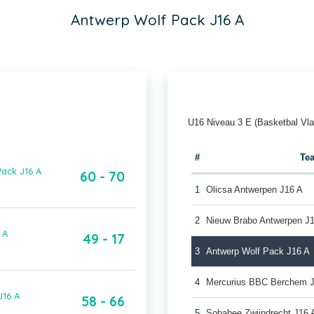
Antwerp Wolf Pack J16 A
U16 Niveau 3 E (Basketbal Vl
#
Te
Pack J16 A
60 - 70
1
Olicsa Antwerpen J16 A
2
Nieuw Brabo Antwerpen J
 A
49 - 17
3
Antwerp Wolf Pack J16 A
4
Mercurius BBC Berchem 
J16 A
58 - 66
5
Sobabee Zwijndrecht J16 