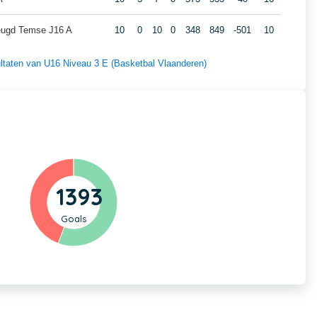
eugd Temse J16 A
10
0
10
0
348
849
-501
10
sultaten van U16 Niveau 3 E (Basketbal Vlaanderen)
1393
Goals