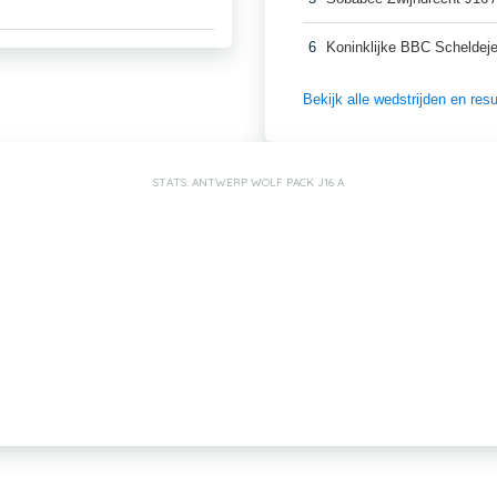
6
Koninklijke BBC Scheldej
Bekijk alle wedstrijden en re
STATS: ANTWERP WOLF PACK J16 A