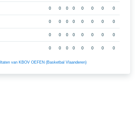
0
0
0
0
0
0
0
0
0
0
0
0
0
0
0
0
0
0
0
0
0
0
0
0
0
0
0
0
0
0
0
0
esultaten van KBOV OEFEN (Basketbal Vlaanderen)