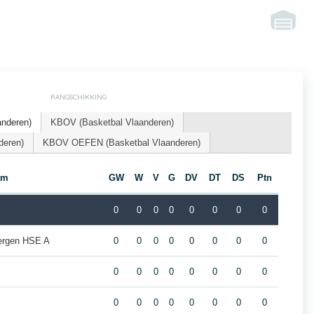
RANGSCHIKKING
nderen)
KBOV (Basketbal Vlaanderen)
deren)
KBOV OEFEN (Basketbal Vlaanderen)
am
GW
W
V
G
DV
DT
DS
Ptn
0
0
0
0
0
0
0
0
ergen HSE A
0
0
0
0
0
0
0
0
0
0
0
0
0
0
0
0
0
0
0
0
0
0
0
0