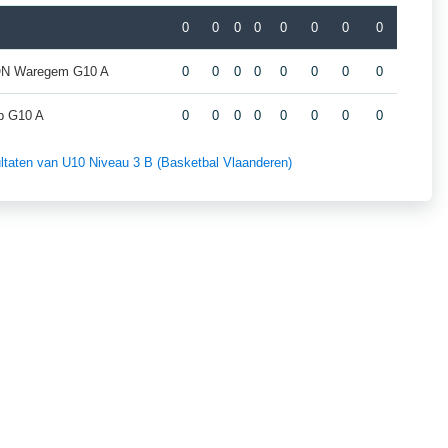
B
0
0
0
0
0
0
0
0
ION Waregem G10 A
0
0
0
0
0
0
0
0
p G10 A
0
0
0
0
0
0
0
0
sultaten van U10 Niveau 3 B (Basketbal Vlaanderen)