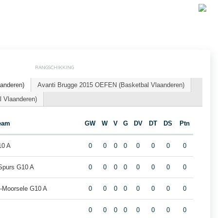
RANGSCHIKKING
aanderen)
Avanti Brugge 2015 OEFEN (Basketbal Vlaanderen)
l Vlaanderen)
eam
GW
W
V
G
DV
DT
DS
Ptn
10 A
0
0
0
0
0
0
0
0
 Spurs G10 A
0
0
0
0
0
0
0
0
-Moorsele G10 A
0
0
0
0
0
0
0
0
0
0
0
0
0
0
0
0