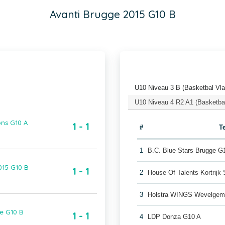
Avanti Brugge 2015 G10 B
U10 Niveau 3 B (Basketbal Vl
U10 Niveau 4 R2 A1 (Basketba
ons G10 A
1 - 1
#
T
1
B.C. Blue Stars Brugge G
015 G10 B
1 - 1
2
House Of Talents Kortrijk
3
Holstra WINGS Wevelgem
ge G10 B
1 - 1
4
LDP Donza G10 A