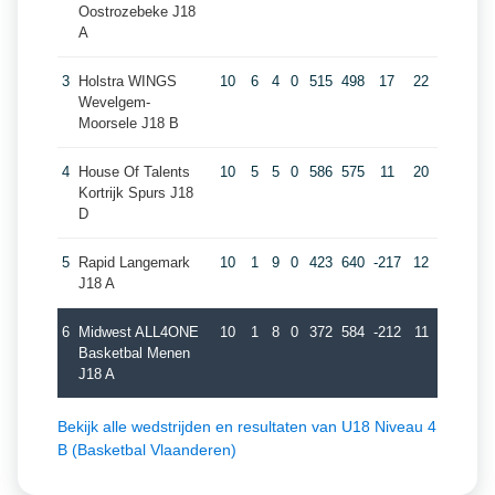
Oostrozebeke J18
A
3
Holstra WINGS
10
6
4
0
515
498
17
22
Wevelgem-
Moorsele J18 B
4
House Of Talents
10
5
5
0
586
575
11
20
Kortrijk Spurs J18
D
5
Rapid Langemark
10
1
9
0
423
640
-217
12
J18 A
6
Midwest ALL4ONE
10
1
8
0
372
584
-212
11
Basketbal Menen
J18 A
Bekijk alle wedstrijden en resultaten van U18 Niveau 4
B (Basketbal Vlaanderen)