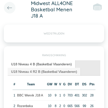
Midwest ALL4ONE
Basketbal Menen
J18 A
WEDSTRIJDEN
RANGSCHIKKING
U18 Niveau 4 B (Basketbal Vlaanderen)
U18 Niveau 4 R2 B (Basketbal Vlaanderen)
#
Team
GW
W
V
G
DV
DT
DS
Ptn
1
BBC Wervik J18 A
10
9
1
0
703
401
302
28
2
Rozenbeka
10
8
2
0
665
566
99
26