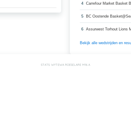
4
Carrefour Market Basket 
5
BC Oostende Basket@Se
6
Assurwest Torhout Lions 
Bekijk alle wedstrijden en re
STATS: WYTEWA ROESELARE M16 A