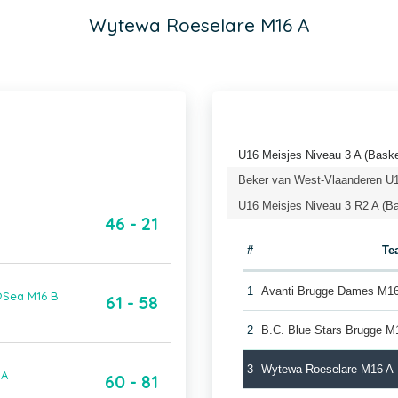
Wytewa Roeselare M16 A
U16 Meisjes Niveau 3 A (Baske
Beker van West-Vlaanderen U16
U16 Meisjes Niveau 3 R2 A (Ba
46 - 21
#
Te
1
Avanti Brugge Dames M1
@Sea M16 B
61 - 58
2
B.C. Blue Stars Brugge M
3
Wytewa Roeselare M16 A
 A
60 - 81