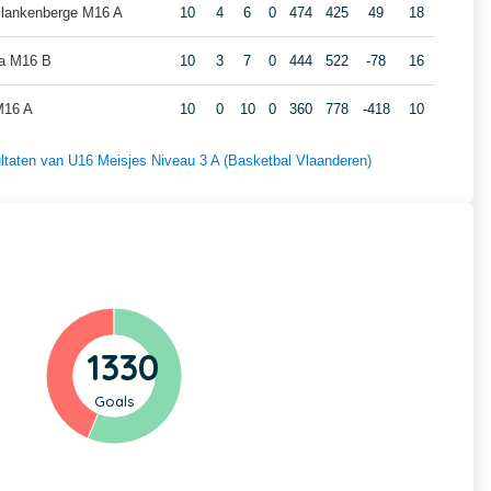
Blankenberge M16 A
10
4
6
0
474
425
49
18
a M16 B
10
3
7
0
444
522
-78
16
M16 A
10
0
10
0
360
778
-418
10
sultaten van U16 Meisjes Niveau 3 A (Basketbal Vlaanderen)
1330
Goals