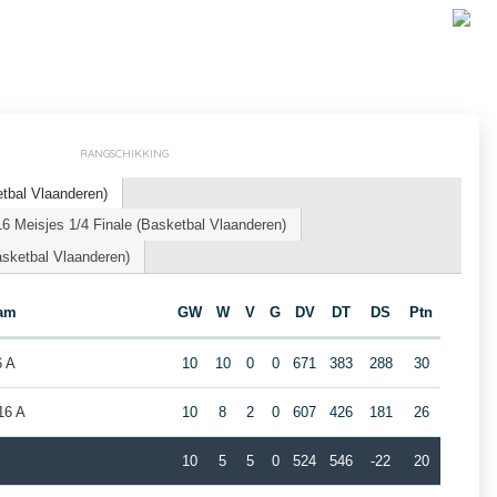
RANGSCHIKKING
tbal Vlaanderen)
 Meisjes 1/4 Finale (Basketbal Vlaanderen)
sketbal Vlaanderen)
am
GW
W
V
G
DV
DT
DS
Ptn
6 A
10
10
0
0
671
383
288
30
16 A
10
8
2
0
607
426
181
26
10
5
5
0
524
546
-22
20