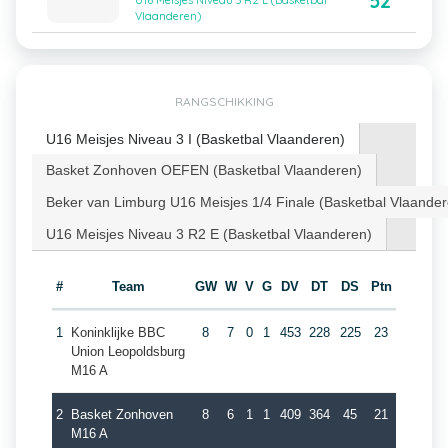
52
U16 Meisjes Niveau 3 R2 E (Basketbal
Vlaanderen)
RANGSCHIKKING
U16 Meisjes Niveau 3 I (Basketbal Vlaanderen)
Basket Zonhoven OEFEN (Basketbal Vlaanderen)
Beker van Limburg U16 Meisjes 1/4 Finale (Basketbal Vlaander
U16 Meisjes Niveau 3 R2 E (Basketbal Vlaanderen)
#
Team
GW
W
V
G
DV
DT
DS
Ptn
1
Koninklijke BBC
8
7
0
1
453
228
225
23
Union Leopoldsburg
M16 A
2
Basket Zonhoven
8
6
1
1
409
364
45
21
M16 A