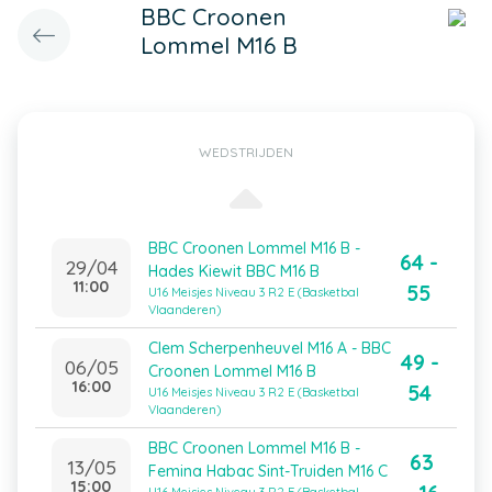
BBC Croonen
Lommel M16 B
WEDSTRIJDEN
BBC Croonen Lommel M16 B -
64 -
29/04
Hades Kiewit BBC M16 B
11:00
55
U16 Meisjes Niveau 3 R2 E (Basketbal
Vlaanderen)
Clem Scherpenheuvel M16 A - BBC
49 -
06/05
Croonen Lommel M16 B
16:00
54
U16 Meisjes Niveau 3 R2 E (Basketbal
Vlaanderen)
BBC Croonen Lommel M16 B -
63
13/05
Femina Habac Sint-Truiden M16 C
15:00