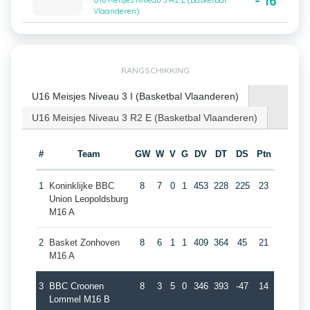
- 16
U16 Meisjes Niveau 3 R2 E (Basketbal
Vlaanderen)
RANGSCHIKKING
U16 Meisjes Niveau 3 I (Basketbal Vlaanderen)
U16 Meisjes Niveau 3 R2 E (Basketbal Vlaanderen)
#
Team
GW
W
V
G
DV
DT
DS
Ptn
1
Koninklijke BBC
8
7
0
1
453
228
225
23
Union Leopoldsburg
M16 A
2
Basket Zonhoven
8
6
1
1
409
364
45
21
M16 A
3
BBC Croonen
8
3
5
0
346
393
-47
14
Lommel M16 B