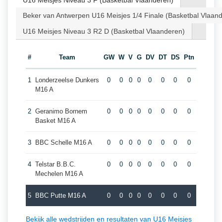
U16 Meisjes Niveau 3 F (Basketbal Vlaanderen)
Beker van Antwerpen U16 Meisjes 1/4 Finale (Basketbal Vlaan
U16 Meisjes Niveau 3 R2 D (Basketbal Vlaanderen)
#
Team
GW
W
V
G
DV
DT
DS
Ptn
1
Londerzeelse Dunkers
0
0
0
0
0
0
0
0
M16 A
2
Geranimo Bornem
0
0
0
0
0
0
0
0
Basket M16 A
3
BBC Schelle M16 A
0
0
0
0
0
0
0
0
4
Telstar B.B.C.
0
0
0
0
0
0
0
0
Mechelen M16 A
5
BBC Putte M16 A
0
0
0
0
0
0
0
0
Bekijk alle wedstrijden en resultaten van U16 Meisjes