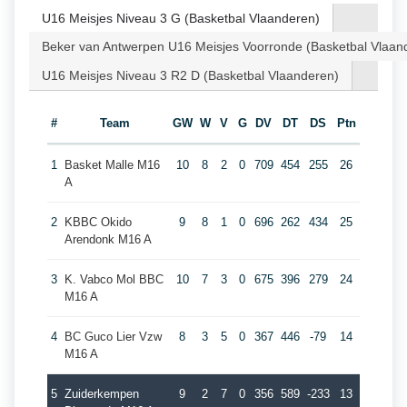
U16 Meisjes Niveau 3 G (Basketbal Vlaanderen)
Beker van Antwerpen U16 Meisjes Voorronde (Basketbal Vlaan
U16 Meisjes Niveau 3 R2 D (Basketbal Vlaanderen)
#
Team
GW
W
V
G
DV
DT
DS
Ptn
1
Basket Malle M16
10
8
2
0
709
454
255
26
A
2
KBBC Okido
9
8
1
0
696
262
434
25
Arendonk M16 A
3
K. Vabco Mol BBC
10
7
3
0
675
396
279
24
M16 A
4
BC Guco Lier Vzw
8
3
5
0
367
446
-79
14
M16 A
5
Zuiderkempen
9
2
7
0
356
589
-233
13