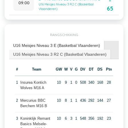
-
09:00
U16 Meisjes Niveau 3 R2 C (Basketbal
65
Vlaanderen)
RANGSCHIKKING
U16 Meisjes Niveau 3 E (Basketbal Vlaanderen)
U16 Meisjes Niveau 3 R2 C (Basketbal Vlaanderen)
#
Team
GW
W
V
G
DV
DT
DS
Ptn
1
Insurea Kontich
10
9
1
0
508
340
168
28
Wolves M16 A
2
Mercurius BBC
10
8
1
1
436
292
144
27
Berchem M16 B
3
Koninklijk Remant
10
6
3
1
548
356
192
23
Basics Melsele-