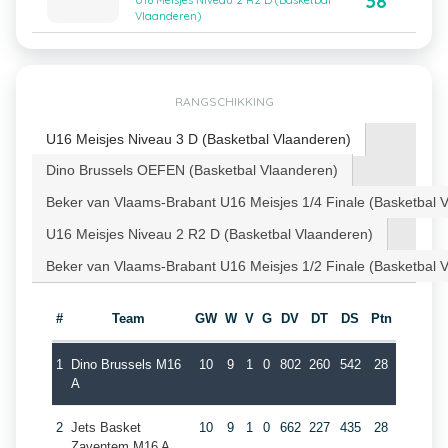
38
U16 Meisjes Niveau 2 R2 D (Basketbal
Vlaanderen)
RANGSCHIKKING
U16 Meisjes Niveau 3 D (Basketbal Vlaanderen)
Dino Brussels OEFEN (Basketbal Vlaanderen)
Beker van Vlaams-Brabant U16 Meisjes 1/4 Finale (Basketbal 
U16 Meisjes Niveau 2 R2 D (Basketbal Vlaanderen)
Beker van Vlaams-Brabant U16 Meisjes 1/2 Finale (Basketbal 
#
Team
GW
W
V
G
DV
DT
DS
Ptn
1
Dino Brussels M16
10
9
1
0
802
260
542
28
A
2
Jets Basket
10
9
1
0
662
227
435
28
Zaventem M16 A