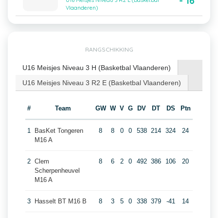
- 16
U16 Meisjes Niveau 3 R2 E (Basketbal
Vlaanderen)
RANGSCHIKKING
U16 Meisjes Niveau 3 H (Basketbal Vlaanderen)
U16 Meisjes Niveau 3 R2 E (Basketbal Vlaanderen)
#
Team
GW
W
V
G
DV
DT
DS
Ptn
1
BasKet Tongeren
8
8
0
0
538
214
324
24
M16 A
2
Clem
8
6
2
0
492
386
106
20
Scherpenheuvel
M16 A
3
Hasselt BT M16 B
8
3
5
0
338
379
-41
14