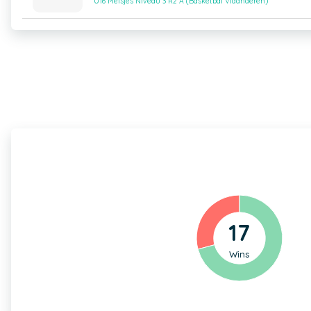
U16 Meisjes Niveau 3 R2 A (Basketbal Vlaanderen)
17
Wins