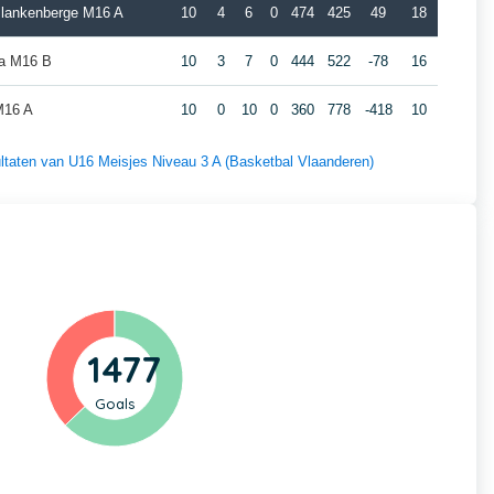
Blankenberge M16 A
10
4
6
0
474
425
49
18
a M16 B
10
3
7
0
444
522
-78
16
M16 A
10
0
10
0
360
778
-418
10
sultaten van U16 Meisjes Niveau 3 A (Basketbal Vlaanderen)
1477
Goals