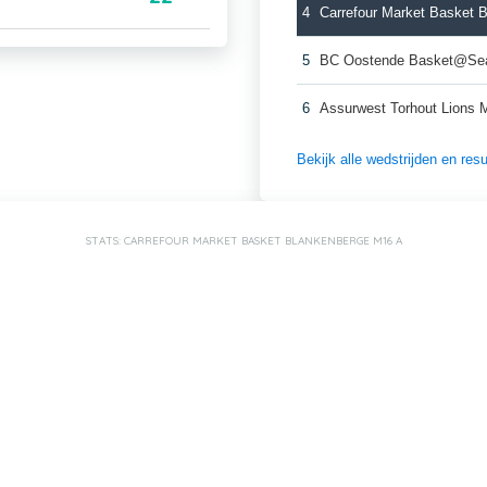
4
Carrefour Market Basket 
5
BC Oostende Basket@Se
6
Assurwest Torhout Lions 
Bekijk alle wedstrijden en re
STATS: CARREFOUR MARKET BASKET BLANKENBERGE M16 A