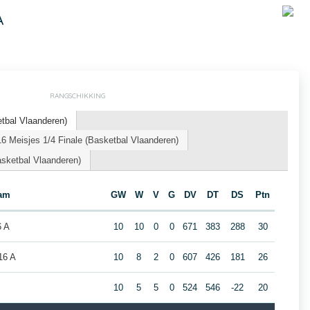
A
RANGSCHIKKING
tbal Vlaanderen)
 Meisjes 1/4 Finale (Basketbal Vlaanderen)
sketbal Vlaanderen)
am
GW
W
V
G
DV
DT
DS
Ptn
6 A
10
10
0
0
671
383
288
30
16 A
10
8
2
0
607
426
181
26
10
5
5
0
524
546
-22
20