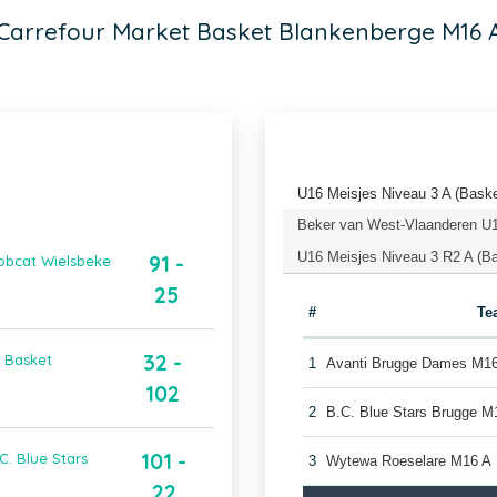
Carrefour Market Basket Blankenberge M16 
U16 Meisjes Niveau 3 A (Baske
Beker van West-Vlaanderen U16
U16 Meisjes Niveau 3 R2 A (Ba
91 -
obcat Wielsbeke
25
#
Te
32 -
t Basket
1
Avanti Brugge Dames M1
102
2
B.C. Blue Stars Brugge M
101 -
C. Blue Stars
3
Wytewa Roeselare M16 A
22