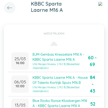
KBBC Sparta
Laarne M16 A
WEDSTRIJDEN
BJM-Gembas Knesselare M16 A -
60 -
25/03
KBBC Sparta Laarne M16 A
16:00
69
U16 Meisjes Niveau 2 R2 B (Basketbal
Vlaanderen)
84
KBBC Sparta Laarne M16 A - House
06/05
Of Talents Kortrijk Spurs M16 B
-
10:00
U16 Meisjes Niveau 2 R2 B (Basketbal
43
Vlaanderen)
Blue Rocks Ronse-Kluisbergen M16
52
13/05
A - KBBC Sparta Laarne M16 A