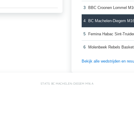
3
BBC Croonen Lommel M1
4
BC Machelen-Diegem M1
5
Femina Habac Sint-Truid
6
Molenbeek Rebels Basket
Bekijk alle wedstrijden en re
STATS: BC MACHELEN-DIEGEM M16 A