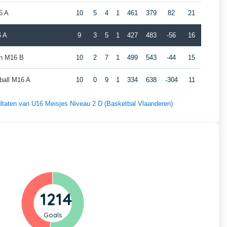
6 A
10
5
4
1
461
379
82
21
6 A
9
3
5
1
427
483
-56
16
en M16 B
10
2
7
1
499
543
-44
15
ball M16 A
10
0
9
1
334
638
-304
11
sultaten van U16 Meisjes Niveau 2 D (Basketbal Vlaanderen)
1214
Goals