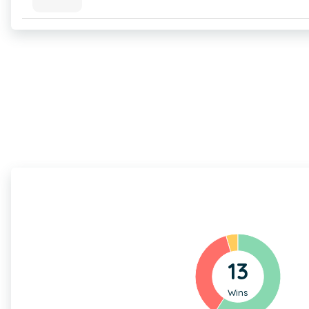
13
Wins