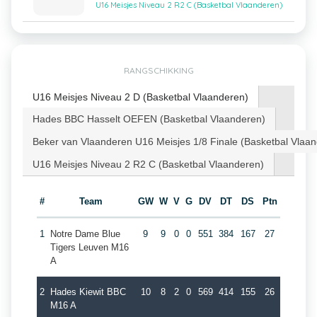
U16 Meisjes Niveau 2 R2 C (Basketbal Vlaanderen)
RANGSCHIKKING
U16 Meisjes Niveau 2 D (Basketbal Vlaanderen)
Hades BBC Hasselt OEFEN (Basketbal Vlaanderen)
Beker van Vlaanderen U16 Meisjes 1/8 Finale (Basketbal Vlaa
U16 Meisjes Niveau 2 R2 C (Basketbal Vlaanderen)
#
Team
GW
W
V
G
DV
DT
DS
Ptn
1
Notre Dame Blue
9
9
0
0
551
384
167
27
Tigers Leuven M16
A
2
Hades Kiewit BBC
10
8
2
0
569
414
155
26
M16 A