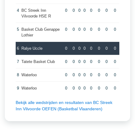
4
BC Streek Inn
0
0
0
0
0
0
0
0
Vilvoorde HSE R
5
Basket Club Genappe
0
0
0
0
0
0
0
0
Lothier
6
Ralye Uccle
0
0
0
0
0
0
0
0
7
Tatete Basket Club
0
0
0
0
0
0
0
0
8
Waterloo
0
0
0
0
0
0
0
0
9
Waterloo
0
0
0
0
0
0
0
0
Bekijk alle wedstrijden en resultaten van BC Streek
Inn Vilvoorde OEFEN (Basketbal Vlaanderen)