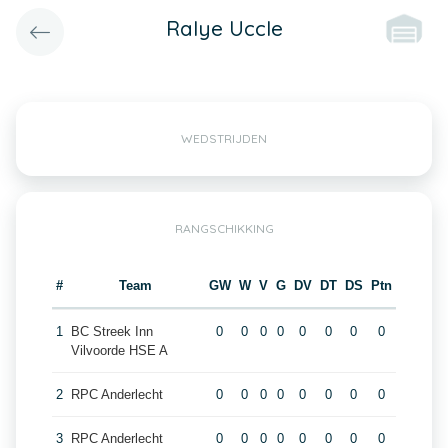
Ralye Uccle
WEDSTRIJDEN
RANGSCHIKKING
#
Team
GW
W
V
G
DV
DT
DS
Ptn
1
BC Streek Inn
0
0
0
0
0
0
0
0
Vilvoorde HSE A
2
RPC Anderlecht
0
0
0
0
0
0
0
0
3
RPC Anderlecht
0
0
0
0
0
0
0
0