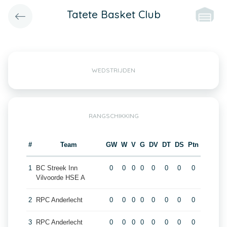
Tatete Basket Club
WEDSTRIJDEN
RANGSCHIKKING
#
Team
GW
W
V
G
DV
DT
DS
Ptn
1
BC Streek Inn
0
0
0
0
0
0
0
0
Vilvoorde HSE A
2
RPC Anderlecht
0
0
0
0
0
0
0
0
3
RPC Anderlecht
0
0
0
0
0
0
0
0