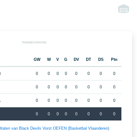
RANGSCHIKKING
GW
W
V
G
DV
DT
DS
Ptn
B
0
0
0
0
0
0
0
0
0
0
0
0
0
0
0
0
A
0
0
0
0
0
0
0
0
k
0
0
0
0
0
0
0
0
sultaten van Black Devils Vorst OEFEN (Basketbal Vlaanderen)