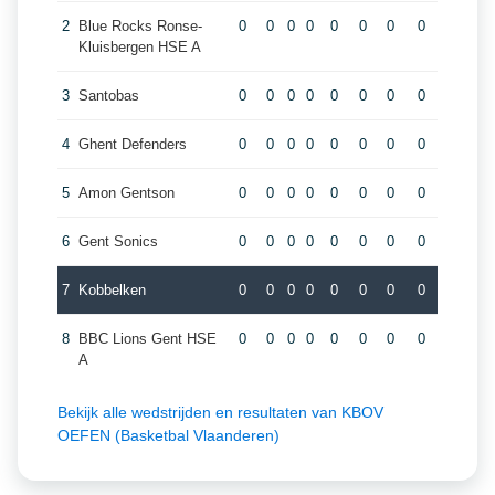
2
Blue Rocks Ronse-
0
0
0
0
0
0
0
0
Kluisbergen HSE A
3
Santobas
0
0
0
0
0
0
0
0
4
Ghent Defenders
0
0
0
0
0
0
0
0
5
Amon Gentson
0
0
0
0
0
0
0
0
6
Gent Sonics
0
0
0
0
0
0
0
0
7
Kobbelken
0
0
0
0
0
0
0
0
8
BBC Lions Gent HSE
0
0
0
0
0
0
0
0
A
Bekijk alle wedstrijden en resultaten van KBOV
OEFEN (Basketbal Vlaanderen)