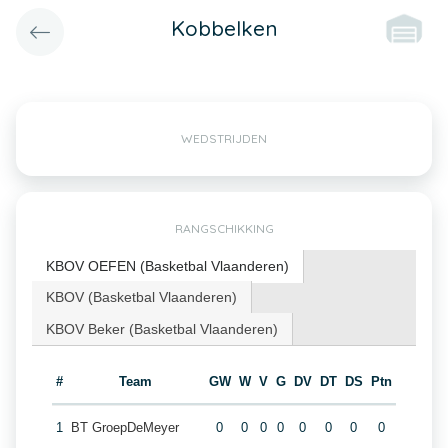
Kobbelken
WEDSTRIJDEN
RANGSCHIKKING
KBOV OEFEN (Basketbal Vlaanderen)
KBOV (Basketbal Vlaanderen)
KBOV Beker (Basketbal Vlaanderen)
#
Team
GW
W
V
G
DV
DT
DS
Ptn
1
BT GroepDeMeyer
0
0
0
0
0
0
0
0