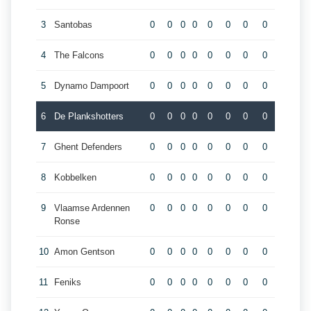
3
Santobas
0
0
0
0
0
0
0
0
4
The Falcons
0
0
0
0
0
0
0
0
5
Dynamo Dampoort
0
0
0
0
0
0
0
0
6
De Plankshotters
0
0
0
0
0
0
0
0
7
Ghent Defenders
0
0
0
0
0
0
0
0
8
Kobbelken
0
0
0
0
0
0
0
0
9
Vlaamse Ardennen
0
0
0
0
0
0
0
0
Ronse
10
Amon Gentson
0
0
0
0
0
0
0
0
11
Feniks
0
0
0
0
0
0
0
0