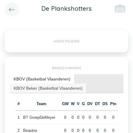
De Plankshotters
WEDSTRIJDEN
RANGSCHIKKING
KBOV (Basketbal Vlaanderen)
KBOV Beker (Basketbal Vlaanderen)
#
Team
GW
W
V
G
DV
DT
DS
Ptn
1
BT GroepDeMeyer
0
0
0
0
0
0
0
0
2
Beautox
0
0
0
0
0
0
0
0