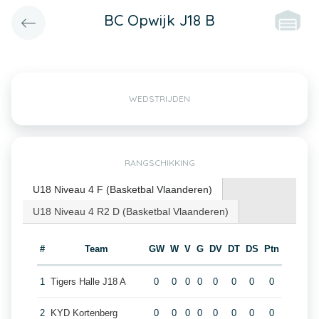
BC Opwijk J18 B
WEDSTRIJDEN
RANGSCHIKKING
U18 Niveau 4 F (Basketbal Vlaanderen)
U18 Niveau 4 R2 D (Basketbal Vlaanderen)
#
Team
GW
W
V
G
DV
DT
DS
Ptn
1
Tigers Halle J18 A
0
0
0
0
0
0
0
0
2
KYD Kortenberg
0
0
0
0
0
0
0
0