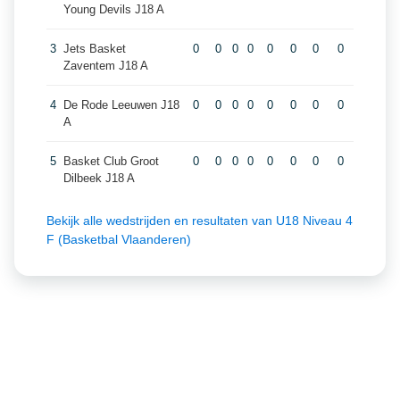
Young Devils J18 A
3
Jets Basket
0
0
0
0
0
0
0
0
Zaventem J18 A
4
De Rode Leeuwen J18
0
0
0
0
0
0
0
0
A
5
Basket Club Groot
0
0
0
0
0
0
0
0
Dilbeek J18 A
Bekijk alle wedstrijden en resultaten van U18 Niveau 4
F (Basketbal Vlaanderen)