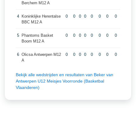
Berchem M12 A
4
Koninklijke Herentalse
0
0
0
0
0
0
0
0
BBC M12 A
5
Phantoms Basket
0
0
0
0
0
0
0
0
Boom M12 A
6
Olicsa Antwerpen M12
0
0
0
0
0
0
0
0
A
Bekijk alle wedstrijden en resultaten van Beker van
Antwerpen U12 Meisjes Voorronde (Basketbal
Vlaanderen)