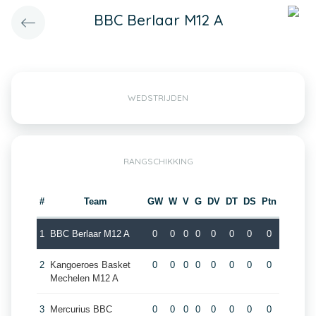
BBC Berlaar M12 A
WEDSTRIJDEN
RANGSCHIKKING
#
Team
GW
W
V
G
DV
DT
DS
Ptn
1
BBC Berlaar M12 A
0
0
0
0
0
0
0
0
2
Kangoeroes Basket
0
0
0
0
0
0
0
0
Mechelen M12 A
3
Mercurius BBC
0
0
0
0
0
0
0
0