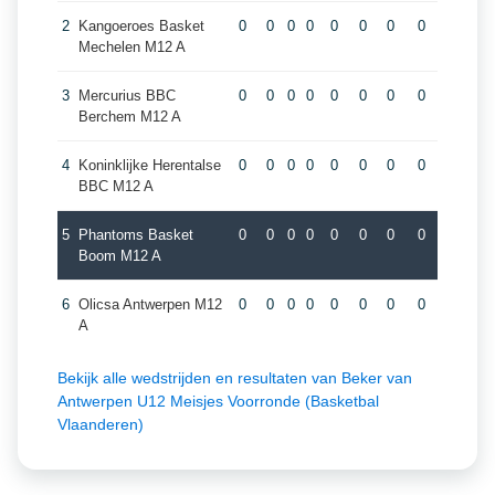
2
Kangoeroes Basket
0
0
0
0
0
0
0
0
Mechelen M12 A
3
Mercurius BBC
0
0
0
0
0
0
0
0
Berchem M12 A
4
Koninklijke Herentalse
0
0
0
0
0
0
0
0
BBC M12 A
5
Phantoms Basket
0
0
0
0
0
0
0
0
Boom M12 A
6
Olicsa Antwerpen M12
0
0
0
0
0
0
0
0
A
Bekijk alle wedstrijden en resultaten van Beker van
Antwerpen U12 Meisjes Voorronde (Basketbal
Vlaanderen)