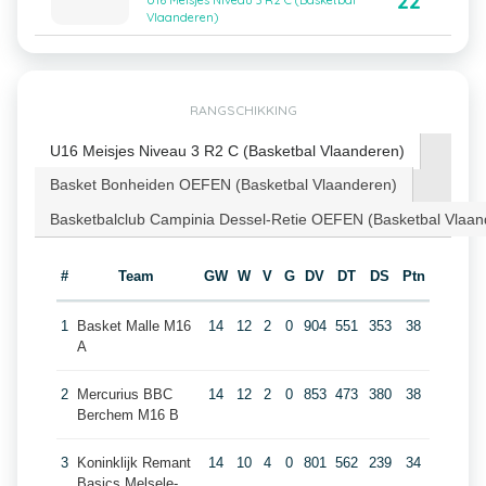
22
U16 Meisjes Niveau 3 R2 C (Basketbal
Vlaanderen)
RANGSCHIKKING
U16 Meisjes Niveau 3 R2 C (Basketbal Vlaanderen)
Basket Bonheiden OEFEN (Basketbal Vlaanderen)
Basketbalclub Campinia Dessel-Retie OEFEN (Basketbal Vlaan
#
Team
GW
W
V
G
DV
DT
DS
Ptn
1
Basket Malle M16
14
12
2
0
904
551
353
38
A
2
Mercurius BBC
14
12
2
0
853
473
380
38
Berchem M16 B
3
Koninklijk Remant
14
10
4
0
801
562
239
34
Basics Melsele-