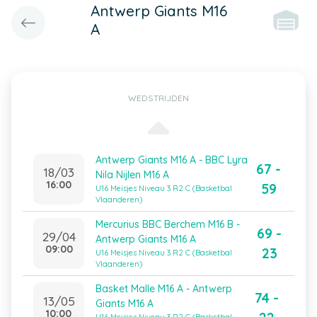
Antwerp Giants M16
A
WEDSTRIJDEN
Antwerp Giants M16 A - BBC Lyra
67 -
18/03
Nila Nijlen M16 A
16:00
59
U16 Meisjes Niveau 3 R2 C (Basketbal
Vlaanderen)
Mercurius BBC Berchem M16 B -
69 -
29/04
Antwerp Giants M16 A
09:00
23
U16 Meisjes Niveau 3 R2 C (Basketbal
Vlaanderen)
Basket Malle M16 A - Antwerp
74 -
13/05
Giants M16 A
10:00