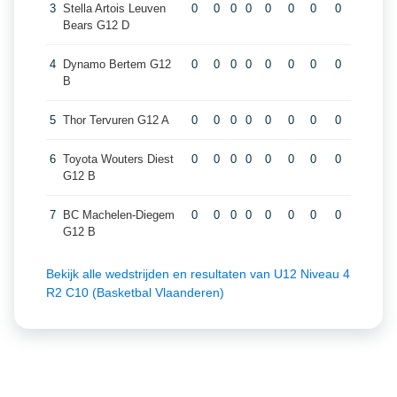
3
Stella Artois Leuven
0
0
0
0
0
0
0
0
Bears G12 D
4
Dynamo Bertem G12
0
0
0
0
0
0
0
0
B
5
Thor Tervuren G12 A
0
0
0
0
0
0
0
0
6
Toyota Wouters Diest
0
0
0
0
0
0
0
0
G12 B
7
BC Machelen-Diegem
0
0
0
0
0
0
0
0
G12 B
Bekijk alle wedstrijden en resultaten van U12 Niveau 4
R2 C10 (Basketbal Vlaanderen)