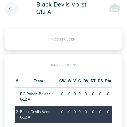
Black Devils Vorst
G12 A
WEDSTRIJDEN
RANGSCHIKKING
#
Team
GW
W
V
G
DV
DT
DS
Ptn
1
BC Polaris Brussel
0
0
0
0
0
0
0
0
G12 A
2
Black Devils Vorst
0
0
0
0
0
0
0
0
G12 A